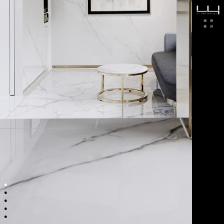
●
●
●
●
●